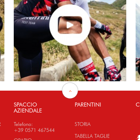
SPACCIO
PARENTINI
C
AZIENDALE
R
Telefono:
STORIA
+39 0571 467544
TABELLA TAGLIE