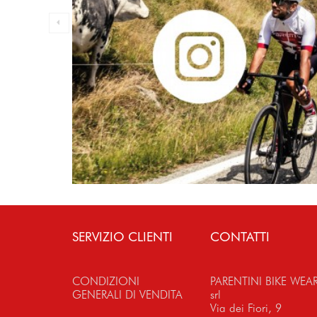
SERVIZIO CLIENTI
CONTATTI
CONDIZIONI
PARENTINI BIKE WEA
GENERALI DI VENDITA
srl
Via dei Fiori, 9