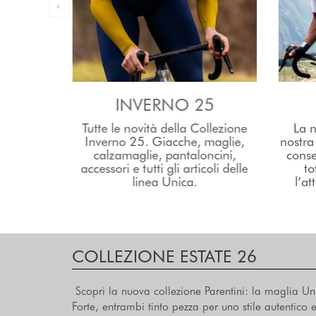
INVERNO 25
llezione
Tutte le novità della Collezione
La n
, maglie,
Inverno 25. Giacche, maglie,
nostra
coli della
calzamaglie, pantaloncini,
conse
n.
accessori e tutti gli articoli delle
to
linea Unica.
l’at
COLLEZIONE ESTATE 26
Scopri la nuova collezione Parentini: la maglia Un
Forte, entrambi tinto pezza per uno stile autentico 