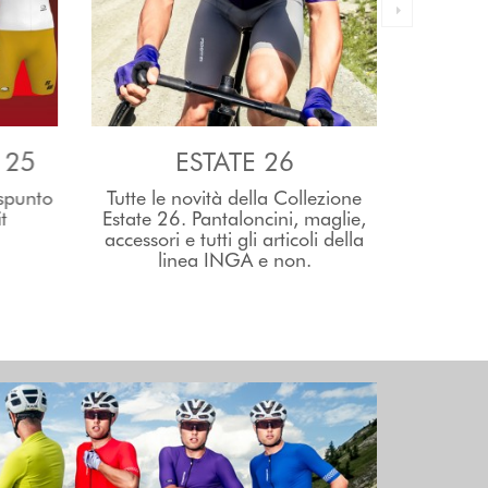
 25
ESTATE 26
 spunto
Tutte le novità della Collezione
Tutte l
t
Estate 26. Pantaloncini, maglie,
Invern
accessori e tutti gli articoli della
calza
linea INGA e non.
accessori
COLLEZI
Tutte le novit
pantaloncini, ac